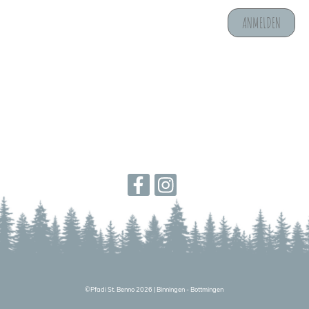
©
Pfadi St. Benno 2026
|
Binningen - Bottmingen